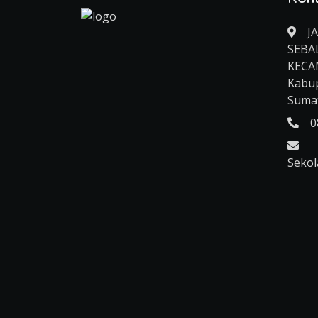
J
SEBA
KECA
Kabup
Sumat
0
Sekol