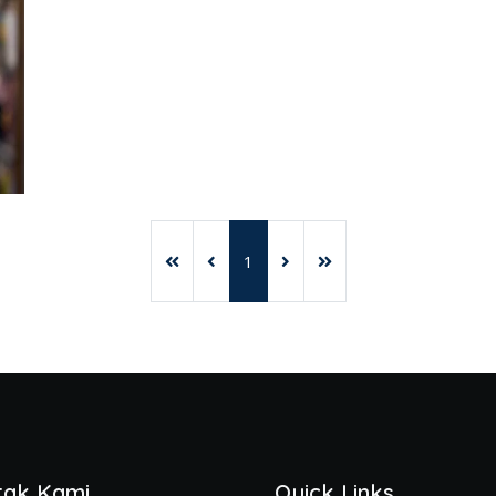
1
tak Kami
Quick Links