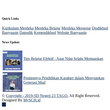
Quick Links
Kurikulum Merdeka
Merdeka Belajar
Merdeka Mengajar
Disdikbud
Banyuasin
Dapodik
Kemendikbud
Website Banyuasin
News Update
Tips Belajar Efektif : Agar Nilai Selalu Memuaskan
22 Nov 2024
Pentingnya Pendidikan Karakter dalam Menyiapkan
Generasi Mud
22 Nov 2024
©
Copyright - 2019-SD Negeri 23 TAGO
, All Right Reserved.
Designed By
MySCH.id