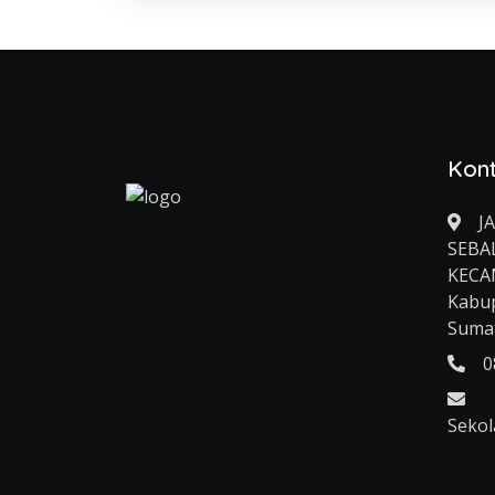
Kon
J
SEBA
KECA
Kabup
Sumat
0
Sekol