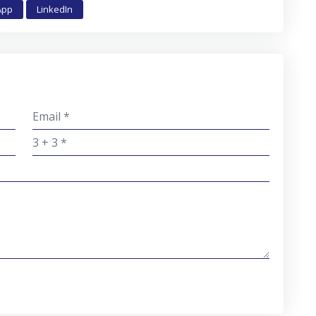
App
LinkedIn